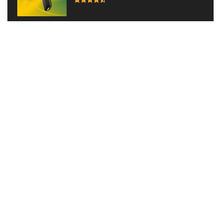
Direct naar:
Beste systeemcamera TOP 10
Beste Compact camera TOP 10
Beste spiegelreflexcamera TOP 10
Beste dashcam TOP 10
Beste warmtebeeldcamera TOP 10
Beste time lapse camera TOP 5
Beste Polaroid camera TOP 10
Accessoires