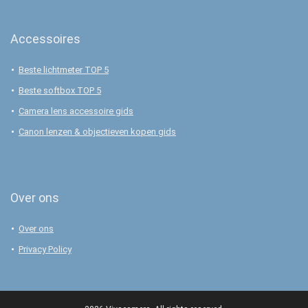
Accessoires
Beste lichtmeter TOP 5
Beste softbox TOP 5
Camera lens accessoire gids
Canon lenzen & objectieven kopen gids
Over ons
Over ons
Privacy Policy