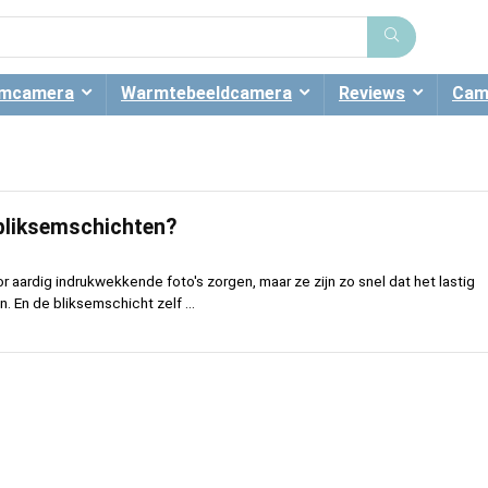
emcamera
Warmtebeeldcamera
Reviews
Cam
 bliksemschichten?
 aardig indrukwekkende foto's zorgen, maar ze zijn zo snel dat het lastig
. En de bliksemschicht zelf ...