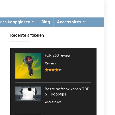
era koopgidsen
Blog
Accessoires
Recente artikelen
FLIR E60 review
Reviews
Beste softbox kopen TOP
5 + kooptips
Accessoires