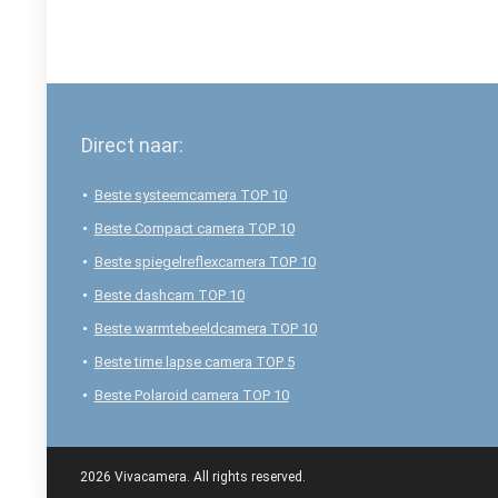
Direct naar:
Beste systeemcamera TOP 10
Beste Compact camera TOP 10
Beste spiegelreflexcamera TOP 10
Beste dashcam TOP 10
Beste warmtebeeldcamera TOP 10
Beste time lapse camera TOP 5
Beste Polaroid camera TOP 10
2026 Vivacamera. All rights reserved.