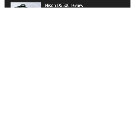
Nikon D5500 review
Spiegelreflexcamera
Warmtebeeldcamera kopen gids
Warmtebeeldcamera
FLIR One Pro binnenkort verkrijgbaar
Warmtebeeldcamera
5 redenen waarom je Lightroom zou
moeten gebruiken om je portretten te
bewerken
Blog