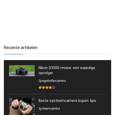
Recente artikelen
Nikon D3500 review: een waardige
opvolger
Spiegelreflexcamera
Beste systeemcamera kopen tips
Systeemcamera