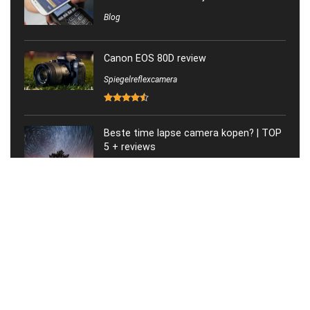
Blog
Canon EOS 80D review
Spiegelreflexcamera
Beste time lapse camera kopen? | TOP
5 + reviews
Compact camera
Hoe een digitale camera kiezen?
Blog
FLIR E6 review
Reviews